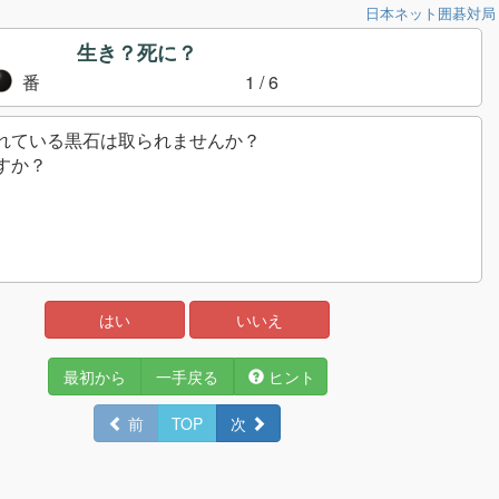
日本ネット囲碁対局
生き？死に？
番
1
/ 6
れている黒石は取られませんか？
すか？
はい
いいえ
最初から
一手戻る
ヒント
前
TOP
次