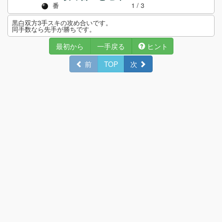
番
1
/ 3
黒白双方3手スキの攻め合いです。
同手数なら先手が勝ちです。
最初から
一手戻る
ヒント
前
TOP
次