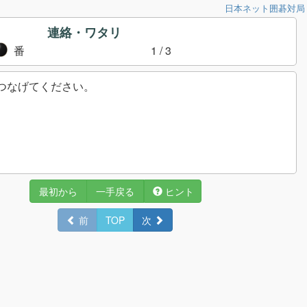
日本ネット囲碁対局
連絡・ワタリ
番
1
/ 3
つなげてください。
最初から
一手戻る
ヒント
前
TOP
次