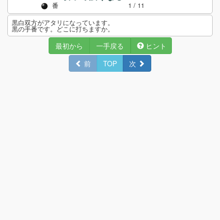
番
1
/ 11
黒白双方がアタリになっています。
黒の手番です。どこに打ちますか。
最初から
一手戻る
ヒント
前
TOP
次