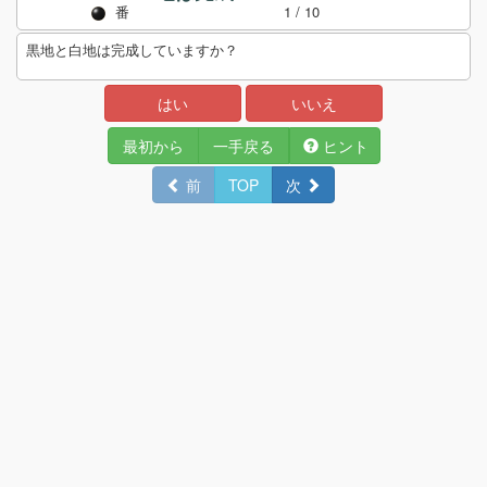
番
1
/ 10
黒地と白地は完成していますか？
はい
いいえ
最初から
一手戻る
ヒント
前
TOP
次