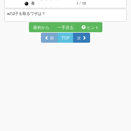
番
1
/ 10
aの2子を取るワザは？
最初から
一手戻る
ヒント
前
TOP
次