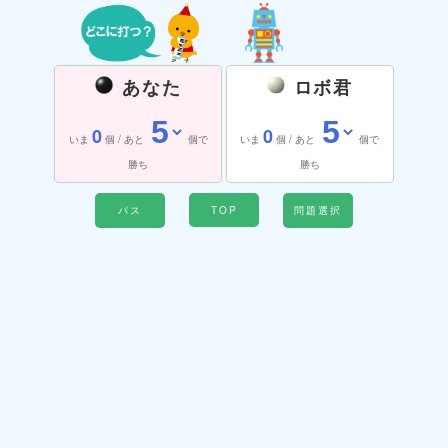
あなた
ロボ君
0
0
いま
個 / あと
個で
いま
個 / あと
個で
勝ち
勝ち