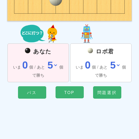
あなた
ロボ君
0
0
いま
個 / あと
個
いま
個 / あと
個
で勝ち
で勝ち