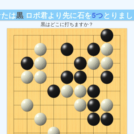
なたは
黒
ロボ君より先に石を
5つ
とりまし
黒はどこに打ちますか？