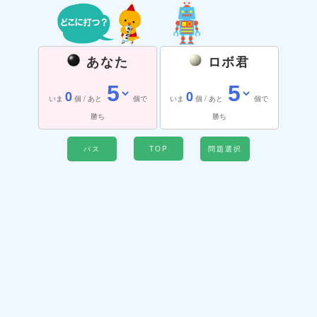
あなた
ロボ君
0
0
いま
個 / あと
個で
いま
個 / あと
個で
勝ち
勝ち