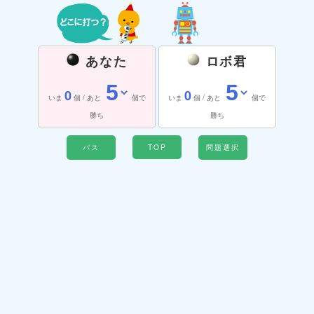
あなた
ロボ君
0
0
いま
個 / あと
個で
いま
個 / あと
個で
勝ち
勝ち