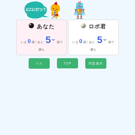
あなた
ロボ君
0
0
いま
個 / あと
個で
いま
個 / あと
個で
勝ち
勝ち